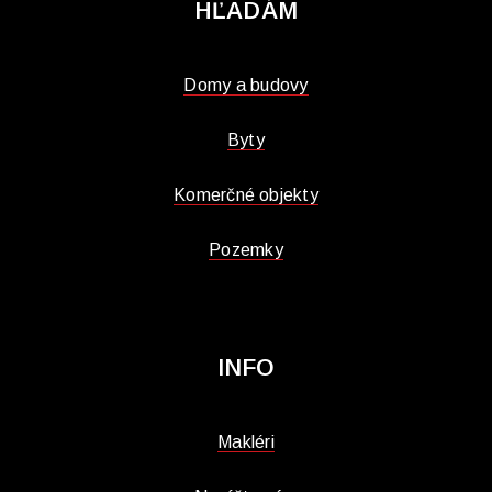
HĽADÁM
Domy a budovy
Byty
Komerčné objekty
Pozemky
INFO
Makléri