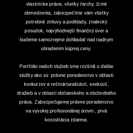
vlastnícke práva, všetky ťarchy, či iné
obmedzenia, zabezpečíme vám všetky
potrebné zmluvy a podklady, znalecký
posudok, najvýhodnejší finančný úver a
budeme samozrejme dohliadať nad riadnym
uhradením kúpnej ceny.
Portfólio našich služieb sme rozšírili o ďalšie
služby ako sú: právne poradenstvo v oblasti
konkurzov a reštrukturalizácií, exekúcií,
dražieb a v oblasti občianskeho a obchodného
práva. Zabezpečujeme právne poradenstvo
na vysokej profesionálnej úrovni , prvá
konzultácia zdarma.