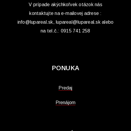
V prípade akýchkoľvek otázok nás
kontaktujte na e-mailovej adrese :
info@lupareal.sk, lupareal@lupareal.sk alebo
na tel.č.: 0915 741 258
PONUKA
Predaj
Prenájom