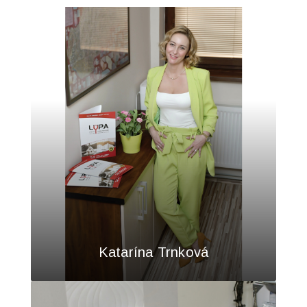
Katarína Trnková
lupareal@lupareal.sk
0915741258