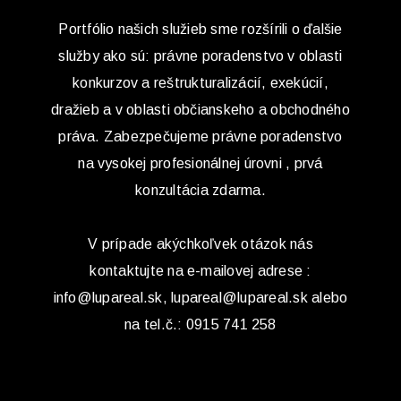
Portfólio našich služieb sme rozšírili o ďalšie
služby ako sú: právne poradenstvo v oblasti
konkurzov a reštrukturalizácií, exekúcií,
dražieb a v oblasti občianskeho a obchodného
práva. Zabezpečujeme právne poradenstvo
na vysokej profesionálnej úrovni , prvá
konzultácia zdarma.
V prípade akýchkoľvek otázok nás
kontaktujte na e-mailovej adrese :
info@lupareal.sk, lupareal@lupareal.sk alebo
na tel.č.: 0915 741 258