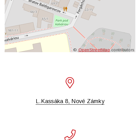
©
OpenStreetMap
contributors
L.Kassáka 8, Nové Zámky