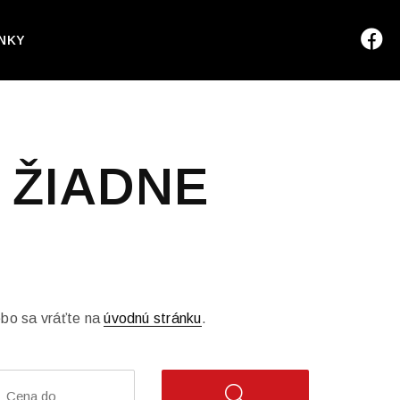
NKY
 ŽIADNE
ebo sa vráťte na
úvodnú stránku
.