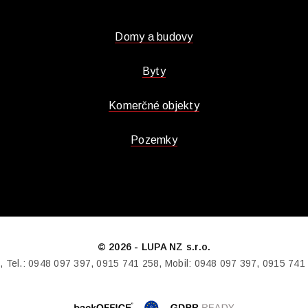
Domy a budovy
Byty
Komerčné objekty
Pozemky
© 2026 - LUPA NZ s.r.o.
Tel.: 0948 097 397, 0915 741 258, Mobil: 0948 097 397, 0915 741 