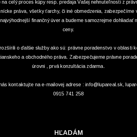
na celý proces kúpy resp. predaja Vašej nehnuteľnosti z práv
tnícke práva, všetky ťarchy, či iné obmedzenia, zabezpečíme
 najvýhodnejší finančný úver a budeme samozrejme dohliadať 
ceny.
rozšírili o ďalšie služby ako sú: právne poradenstvo v oblasti k
občianskeho a obchodného práva. Zabezpečujeme právne porade
úrovni , prvá konzultácia zdarma.
s kontaktujte na e-mailovej adrese : info@lupareal.sk, lupar
0915 741 258
HĽADÁM