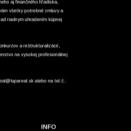
neho aj finančného hľadiska,
 vám všetky potrebné zmluvy a
nad riadnym uhradením kúpnej
onkurzov a reštrukturalizácií,
nstvo na vysokej profesionálnej
eal@lupareal.sk alebo na tel.č.:
INFO