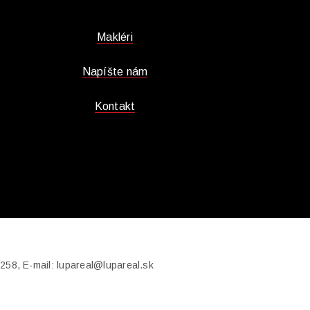
Makléri
Napíšte nám
Kontakt
258, E-mail: lupareal@lupareal.sk