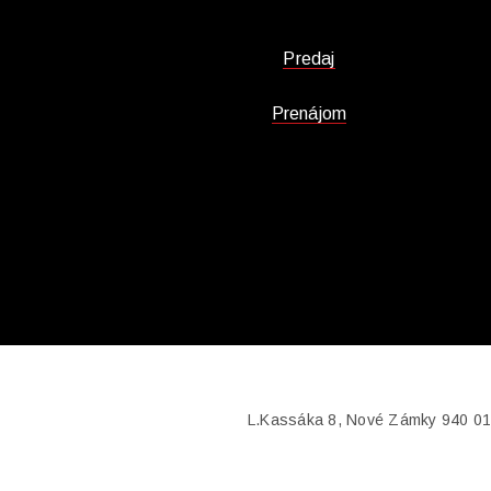
Predaj
Prenájom
L.Kassáka 8, Nové Zámky 940 01, 