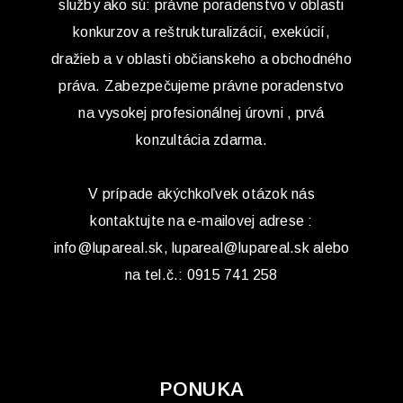
služby ako sú: právne poradenstvo v oblasti
konkurzov a reštrukturalizácií, exekúcií,
dražieb a v oblasti občianskeho a obchodného
práva. Zabezpečujeme právne poradenstvo
na vysokej profesionálnej úrovni , prvá
konzultácia zdarma.
V prípade akýchkoľvek otázok nás
kontaktujte na e-mailovej adrese :
info@lupareal.sk, lupareal@lupareal.sk alebo
na tel.č.: 0915 741 258
PONUKA