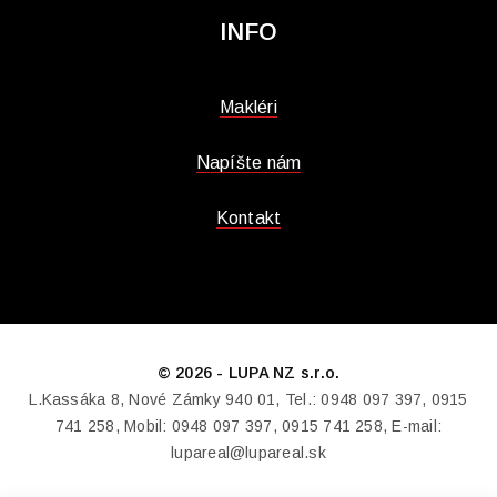
INFO
Makléri
Napíšte nám
Kontakt
© 2026 - LUPA NZ s.r.o.
L.Kassáka 8, Nové Zámky 940 01, Tel.: 0948 097 397, 0915
741 258, Mobil: 0948 097 397, 0915 741 258, E-mail:
lupareal@lupareal.sk