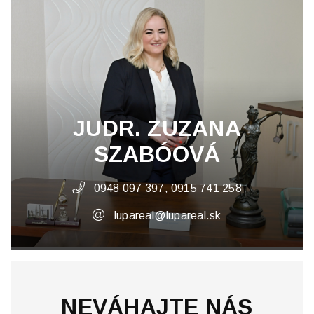
JUDR. ZUZANA
SZABÓOVÁ
0948 097 397, 0915 741 258
lupareal@lupareal.sk
NEVÁHAJTE NÁS