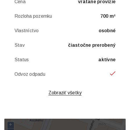
Cena
vrátane provízie
Rozloha pozemku
700 m²
Vlastníctvo
osobné
Stav
čiastočne prerobený
Status
aktívne
Odvoz odpadu
Zobraziť všetky
+