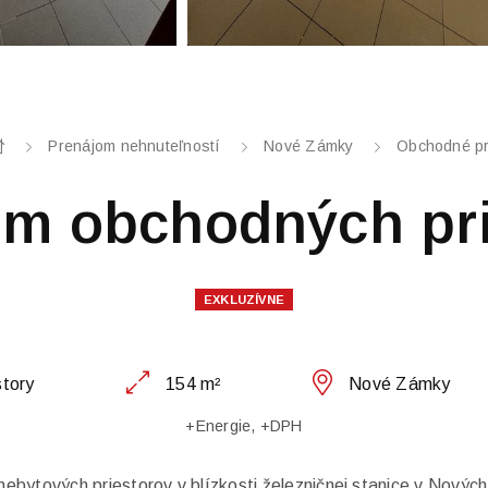
Prenájom nehnuteľností
Nové Zámky
Obchodné pr
om obchodných pri
EXKLUZÍVNE
story
154 m²
Nové Zámky
+Energie, +DPH
ebytových priestorov v blízkosti železničnej stanice v Novýc