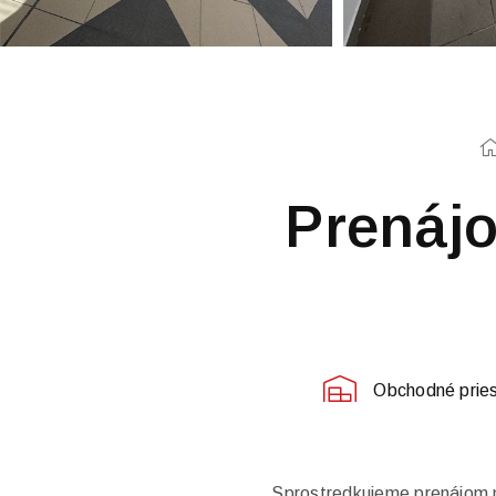
Prenáj
Obchodné prie
Sprostredkujeme prenájom n