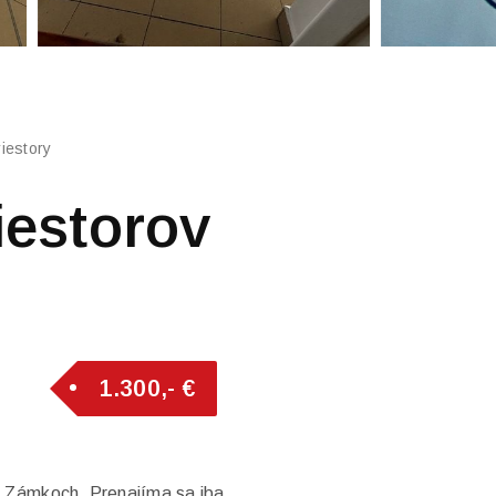
iestory
estorov
1.300,- €
h Zámkoch. Prenajíma sa iba