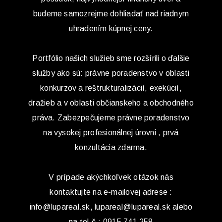
budeme samozrejme dohliadať nad riadnym
uhradením kúpnej ceny.
Portfólio našich služieb sme rozšírili o ďalšie
služby ako sú: právne poradenstvo v oblasti
konkurzov a reštrukturalizácií, exekúcií,
dražieb a v oblasti občianskeho a obchodného
práva. Zabezpečujeme právne poradenstvo
na vysokej profesionálnej úrovni , prvá
konzultácia zdarma.
V prípade akýchkoľvek otázok nás
kontaktujte na e-mailovej adrese :
info@lupareal.sk, lupareal@lupareal.sk alebo
na tel.č.: 0915 741 258