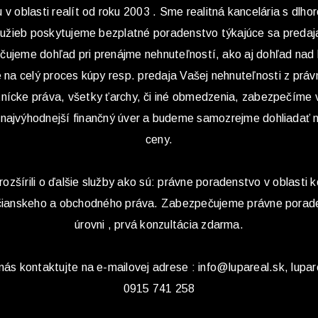
v oblasti realít od roku 2003 . Sme realitná kancelária s dlho
služieb poskytujeme bezplatné poradenstvo týkajúce sa predaj
ečujeme dohľad pri prenájme nehnuteľností, ako aj dohľad nad
na celý proces kúpy resp. predaja Vašej nehnuteľnosti z práv
tnícke práva, všetky ťarchy, či iné obmedzenia, zabezpečíme
 najvýhodnejší finančný úver a budeme samozrejme dohliadať 
ceny.
rozšírili o ďalšie služby ako sú: právne poradenstvo v oblasti k
občianskeho a obchodného práva. Zabezpečujeme právne porade
úrovni , prvá konzultácia zdarma.
s kontaktujte na e-mailovej adrese : info@lupareal.sk, lupar
0915 741 258