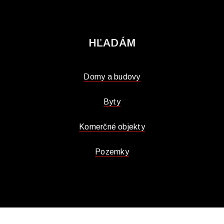
HĽADÁM
Domy a budovy
Byty
Komerčné objekty
Pozemky