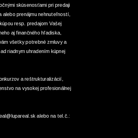
ročnými skúsenosťami pri predaji
a alebo prenájmu nehnuteľností,
 kúpou resp. predajom Vašej
neho aj finančného hľadiska,
 vám všetky potrebné zmluvy a
nad riadnym uhradením kúpnej
onkurzov a reštrukturalizácií,
nstvo na vysokej profesionálnej
eal@lupareal.sk alebo na tel.č.: