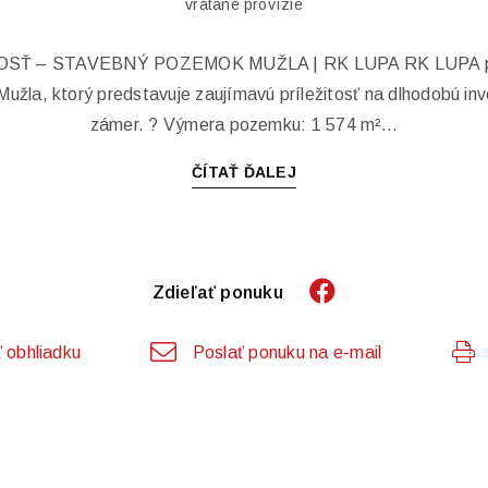
vrátane provízie
SŤ – STAVEBNÝ POZEMOK MUŽLA | RK LUPA RK LUPA ponúk
užla, ktorý predstavuje zaujímavú príležitosť na dlhodobú inv
zámer. ? Výmera pozemku: 1 574 m²...
ČÍTAŤ ĎALEJ
Zdieľať ponuku
 obhliadku
Poslať ponuku na e-mail