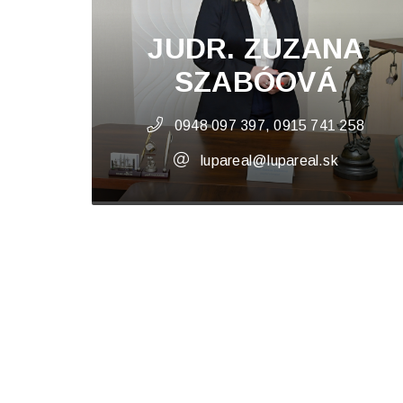
JUDR. ZUZANA
SZABÓOVÁ
0948 097 397, 0915 741 258
lupareal@lupareal.sk