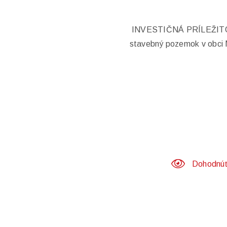
INVESTIČNÁ PRÍLEŽITO
stavebný pozemok v obci M
Dohodnúť