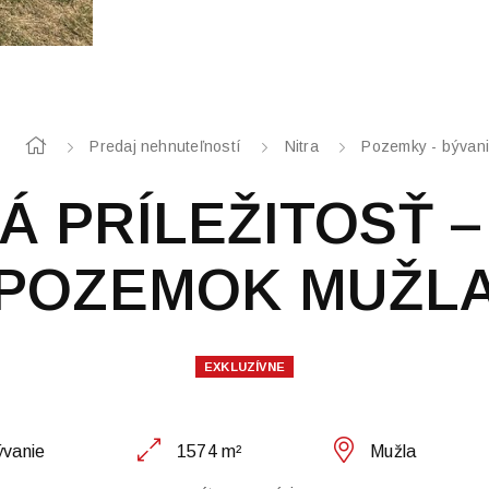
Predaj nehnuteľností
Nitra
Pozemky - bývan
Á PRÍLEŽITOSŤ 
POZEMOK MUŽL
EXKLUZÍVNE
ývanie
1574 m²
Mužla