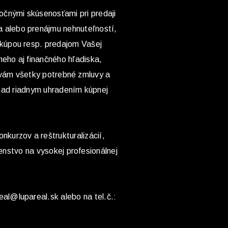
ročnými skúsenosťami pri predaji
a alebo prenájmu nehnuteľností,
 kúpou resp. predajom Vašej
neho aj finančného hľadiska,
 vám všetky potrebné zmluvy a
nad riadnym uhradením kúpnej
onkurzov a reštrukturalizácií,
nstvo na vysokej profesionálnej
eal@lupareal.sk alebo na tel.č.: