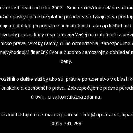
v oblasti realít od roku 2003 . Sme realitná kancelária s dlho
služieb poskytujeme bezplatné poradenstvo týkajúce sa predaj
ečujeme dohľad pri prenájme nehnuteľností, ako aj dohľad nad
na celý proces kúpy resp. predaja Vašej nehnuteľnosti z práv
tnícke práva, všetky ťarchy, či iné obmedzenia, zabezpečíme
 najvýhodnejší finančný úver a budeme samozrejme dohliadať 
ceny.
rozšírili o ďalšie služby ako sú: právne poradenstvo v oblasti k
občianskeho a obchodného práva. Zabezpečujeme právne porade
úrovni , prvá konzultácia zdarma.
s kontaktujte na e-mailovej adrese : info@lupareal.sk, lupar
0915 741 258