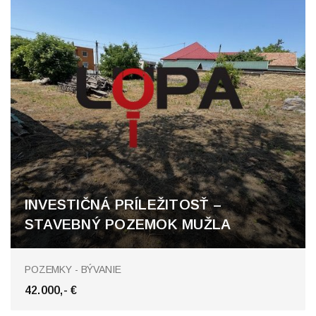
INVESTIČNÁ PRÍLEŽITOSŤ –
STAVEBNÝ POZEMOK MUŽLA
Mužla
POZEMKY - BÝVANIE
42.000,- €