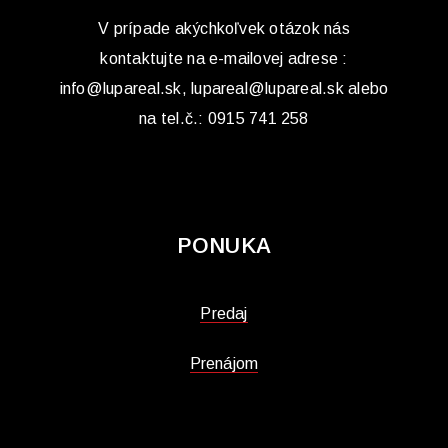
V prípade akýchkoľvek otázok nás
kontaktujte na e-mailovej adrese :
info@lupareal.sk, lupareal@lupareal.sk alebo
na tel.č.: 0915 741 258
PONUKA
Predaj
Prenájom