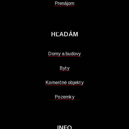
Prenájom
HĽADÁM
Domy a budovy
Byty
Komerčné objekty
Pozemky
INFO