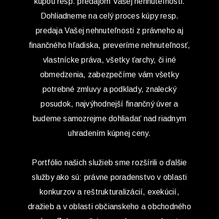
kúpou resp. predajom Vašej nehnuteľnosti.
Dohliadneme na celý proces kúpy resp.
predaja Vašej nehnuteľnosti z právneho aj
finančného hľadiska, preveríme nehnuteľnosť,
vlastnícke práva, všetky ťarchy, či iné
obmedzenia, zabezpečíme vám všetky
potrebné zmluvy a podklady, znalecký
posudok, najvýhodnejší finančný úver a
budeme samozrejme dohliadať nad riadnym
uhradením kúpnej ceny.
Portfólio našich služieb sme rozšírili o ďalšie
služby ako sú: právne poradenstvo v oblasti
konkurzov a reštrukturalizácií, exekúcií,
dražieb a v oblasti občianskeho a obchodného