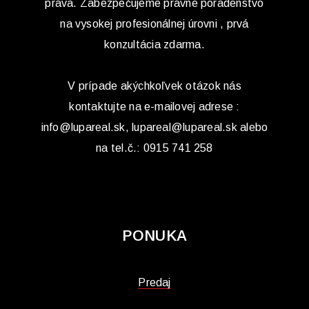
práva. Zabezpečujeme právne poradenstvo
na vysokej profesionálnej úrovni , prvá
konzultácia zdarma.
V prípade akýchkoľvek otázok nás
kontaktujte na e-mailovej adrese :
info@lupareal.sk, lupareal@lupareal.sk alebo
na tel.č.: 0915 741 258
PONUKA
Predaj