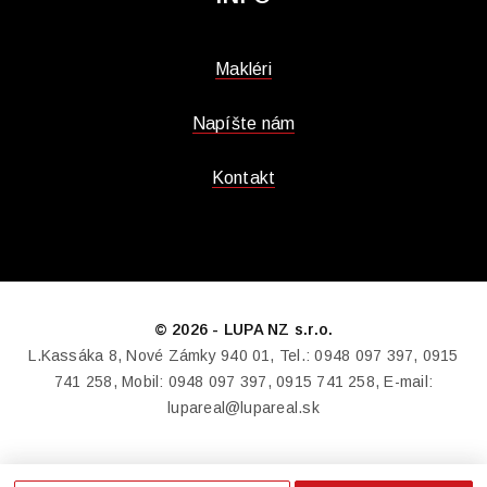
Makléri
Napíšte nám
Kontakt
© 2026 - LUPA NZ s.r.o.
L.Kassáka 8, Nové Zámky 940 01, Tel.: 0948 097 397, 0915
741 258, Mobil: 0948 097 397, 0915 741 258, E-mail:
lupareal@lupareal.sk