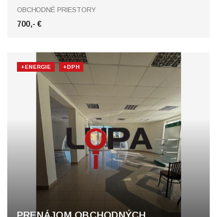
Nové Zámky
OBCHODNÉ PRIESTORY
700,- €
+ENERGIE
+DPH
PRENÁJOM OBCHODNÝCH