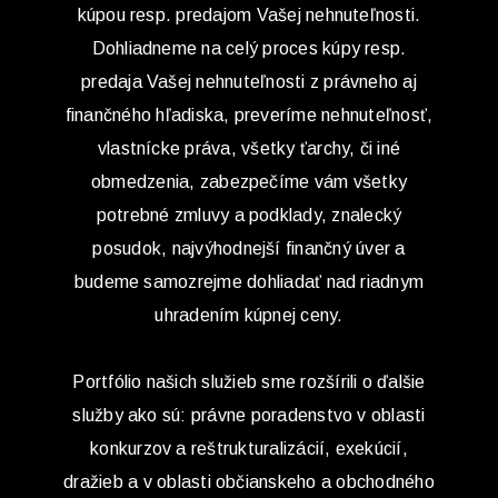
kúpou resp. predajom Vašej nehnuteľnosti.
Dohliadneme na celý proces kúpy resp.
predaja Vašej nehnuteľnosti z právneho aj
finančného hľadiska, preveríme nehnuteľnosť,
vlastnícke práva, všetky ťarchy, či iné
obmedzenia, zabezpečíme vám všetky
potrebné zmluvy a podklady, znalecký
posudok, najvýhodnejší finančný úver a
budeme samozrejme dohliadať nad riadnym
uhradením kúpnej ceny.
Portfólio našich služieb sme rozšírili o ďalšie
služby ako sú: právne poradenstvo v oblasti
konkurzov a reštrukturalizácií, exekúcií,
dražieb a v oblasti občianskeho a obchodného