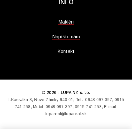
INFO
Makléri
Napíšte nám
Kontakt
© 2026 - LUPA NZ s.r.o.
L.Kassáka 8, Nové Zámky 940 01, Tel.: 0948 097 397, 0915
741 258, Mobil: 0948 097 397, 0915 741 258, E-mail:
lupareal@lupareal.sk