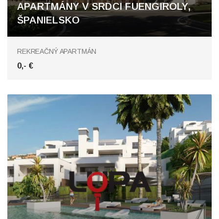
APARTMÁNY V SRDCI FUENGIROLY,
ŠPANIELSKO
Fuengirola
REKREAČNÝ APARTMÁN
0,- €