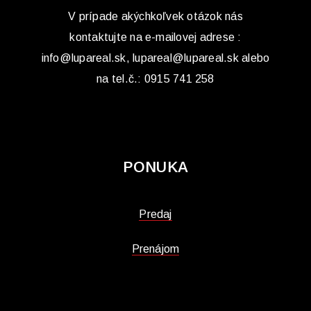
V prípade akýchkoľvek otázok nás
kontaktujte na e-mailovej adrese :
info@lupareal.sk, lupareal@lupareal.sk alebo
na tel.č.: 0915 741 258
PONUKA
Predaj
Prenájom