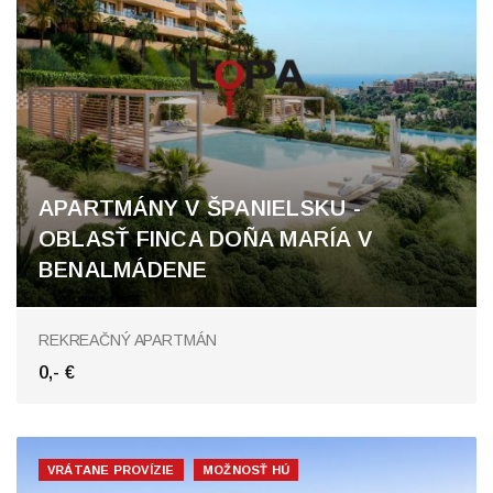
APARTMÁNY V ŠPANIELSKU -
OBLASŤ FINCA DOÑA MARÍA V
BENALMÁDENE
Finca Doña María, Benalmádena
REKREAČNÝ APARTMÁN
0,- €
VRÁTANE PROVÍZIE
MOŽNOSŤ HÚ