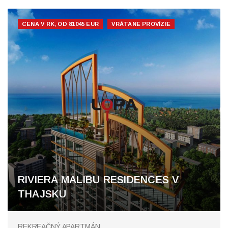
CENA V RK, OD 81045 EUR
VRÁTANE PROVÍZIE
RIVIERA MALIBU RESIDENCES V
THAJSKU
Pattaya
REKREAČNÝ APARTMÁN