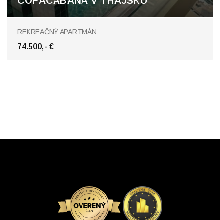
COPACABANA V THAJSKU
Pattaya, Pattaya
REKREAČNÝ APARTMÁN
74.500,- €