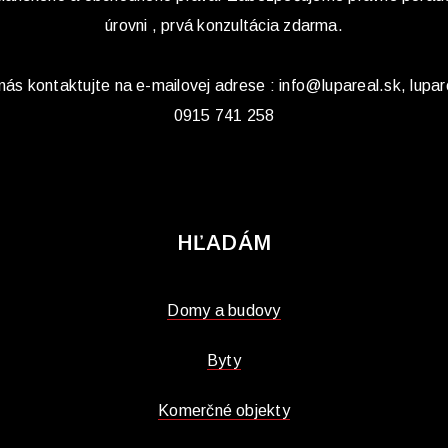
úrovni , prvá konzultácia zdarma.
s kontaktujte na e-mailovej adrese : info@lupareal.sk, lupar
0915 741 258
HĽADÁM
Domy a budovy
Byty
Komerčné objekty