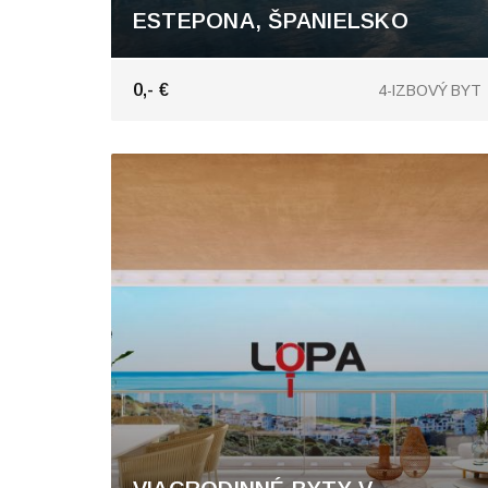
ESTEPONA, ŠPANIELSKO
Comarca
0,- €
4-IZBOVÝ BYT