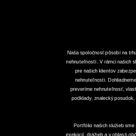
Naša spoločnosť pôsobí na trhu 
nehnuteľností. V rámci našich 
pre našich klientov zabezp
nehnuteľnosti. Dohliadneme 
preveríme nehnuteľnosť, vlas
podklady, znalecký posudok,
Portfólio našich služieb sme 
exekúcií, dražieb a v oblasti 