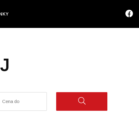
NKY
J