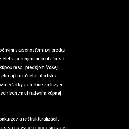
ročnými skúsenosťami pri predaji
a alebo prenájmu nehnuteľností,
 kúpou resp. predajom Vašej
neho aj finančného hľadiska,
 vám všetky potrebné zmluvy a
nad riadnym uhradením kúpnej
onkurzov a reštrukturalizácií,
nstvo na vysokej profesionálnej