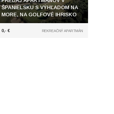
PREDAJ APARTMÁNOV V
ŠPANIELSKU S VÝHĽADOM NA
MORE, NA GOLFOVÉ IHRISKO
Costa del Sol
0,- €
REKREAČNÝ APARTMÁN