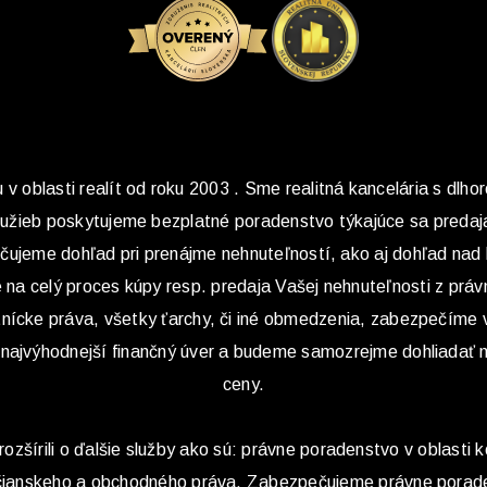
v oblasti realít od roku 2003 . Sme realitná kancelária s dlho
služieb poskytujeme bezplatné poradenstvo týkajúce sa predaj
ečujeme dohľad pri prenájme nehnuteľností, ako aj dohľad nad
na celý proces kúpy resp. predaja Vašej nehnuteľnosti z práv
tnícke práva, všetky ťarchy, či iné obmedzenia, zabezpečíme
 najvýhodnejší finančný úver a budeme samozrejme dohliadať 
ceny.
rozšírili o ďalšie služby ako sú: právne poradenstvo v oblasti k
občianskeho a obchodného práva. Zabezpečujeme právne porade