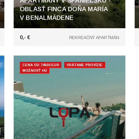
APARTMÁNY V ŠPANIELSKU -
OBLASŤ FINCA DOÑA MARÍA
V BENALMÁDENE
Finca Doña María, Benalmádena
0,- €
REKREAČNÝ APARTMÁN
CENA OD 74500 EUR
VRÁTANE PROVÍZIE
MOŽNOSŤ HÚ