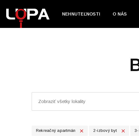
NEHNUTEĽNOSTI
O NÁS
Rekreačný apartmán
2-izbový byt
3-