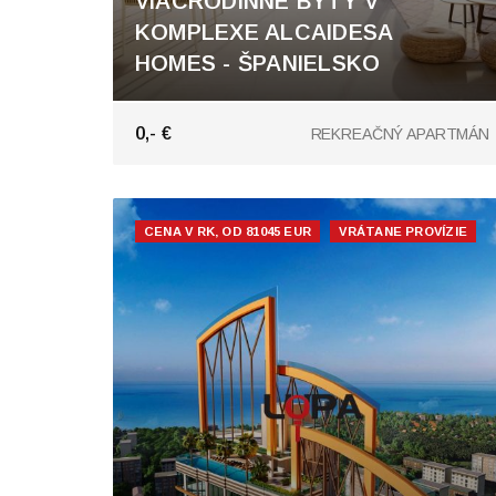
VIACRODINNÉ BYTY V
KOMPLEXE ALCAIDESA
HOMES - ŠPANIELSKO
0,- €
REKREAČNÝ APARTMÁN
CENA V RK, OD 81045 EUR
VRÁTANE PROVÍZIE